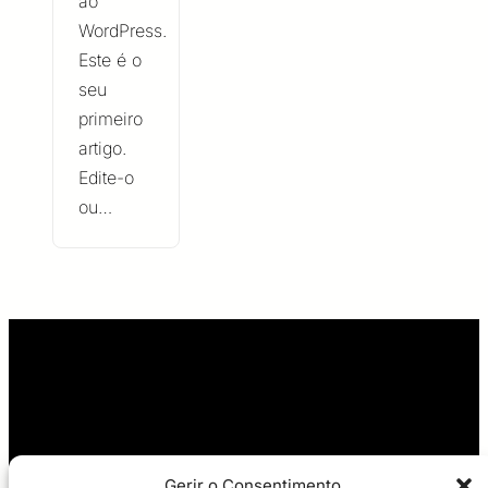
ao
WordPress.
Este é o
seu
primeiro
artigo.
Edite-o
ou…
Gerir o Consentimento